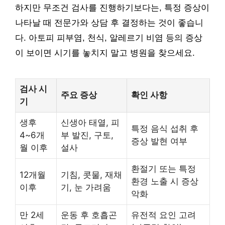
하지만 무조건 검사를 진행하기보다는, 특정 증상이
나타날 때 전문가와 상담 후 결정하는 것이 좋습니
다. 아토피 피부염, 천식, 알레르기 비염 등의 증상
이 보이면 시기를 놓치지 말고 병원을 찾으세요.
검사 시
주요 증상
확인 사항
기
생후
신생아 태열, 피
특정 음식 섭취 후
4~6개
부 발진, 구토,
증상 발현 여부
월 이후
설사
환절기 또는 특정
12개월
기침, 콧물, 재채
환경 노출 시 증상
이후
기, 눈 가려움
악화
만 2세
운동 후 호흡곤
유전적 요인 고려