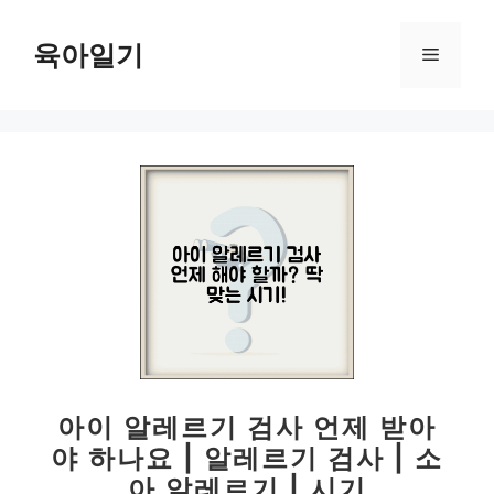
컨
텐
육아일기
메
츠
로
뉴
건
너
뛰
기
아이 알레르기 검사 언제 받아
야 하나요 | 알레르기 검사 | 소
아 알레르기 | 시기