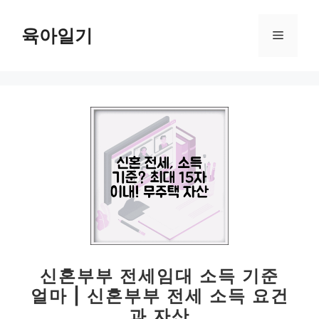
컨
텐
육아일기
메
츠
로
뉴
건
너
뛰
기
신혼부부 전세임대 소득 기준
얼마 | 신혼부부 전세 소득 요건
과 자산