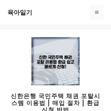
컨
텐
육아일기
메
츠
로
뉴
건
너
뛰
기
신한은행 국민주택 채권 포탈시
스템 이용법 | 매입 절차 | 환급
신청 방법