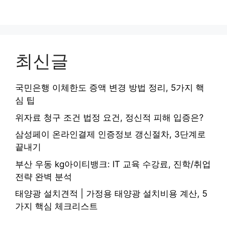
최신글
국민은행 이체한도 증액 변경 방법 정리, 5가지 핵
심 팁
위자료 청구 조건 법정 요건, 정신적 피해 입증은?
삼성페이 온라인결제 인증정보 갱신절차, 3단계로
끝내기
부산 우동 kg아이티뱅크: IT 교육 수강료, 진학/취업
전략 완벽 분석
태양광 설치견적 | 가정용 태양광 설치비용 계산, 5
가지 핵심 체크리스트