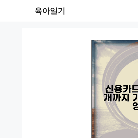
컨
육아일기
텐
츠
로
건
너
뛰
기