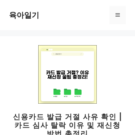
컨
텐
육아일기
메
츠
로
뉴
건
너
뛰
기
신용카드 발급 거절 사유 확인 |
카드 심사 탈락 이유 및 재신청
방법 총정리