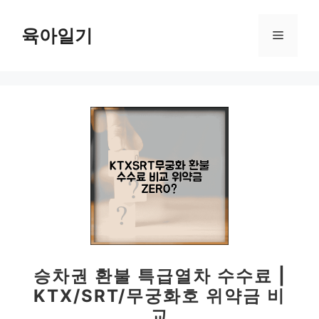
컨
텐
육아일기
메
츠
로
뉴
건
너
뛰
기
승차권 환불 특급열차 수수료 |
KTX/SRT/무궁화호 위약금 비
교