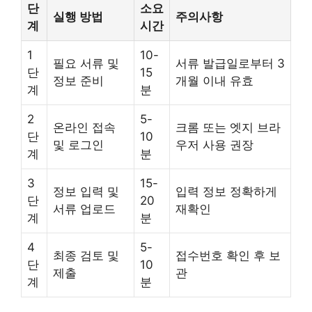
단
소요
실행 방법
주의사항
계
시간
1
10-
필요 서류 및
서류 발급일로부터 3
단
15
정보 준비
개월 이내 유효
계
분
2
5-
온라인 접속
크롬 또는 엣지 브라
단
10
및 로그인
우저 사용 권장
계
분
3
15-
정보 입력 및
입력 정보 정확하게
단
20
서류 업로드
재확인
계
분
4
5-
최종 검토 및
접수번호 확인 후 보
단
10
제출
관
계
분