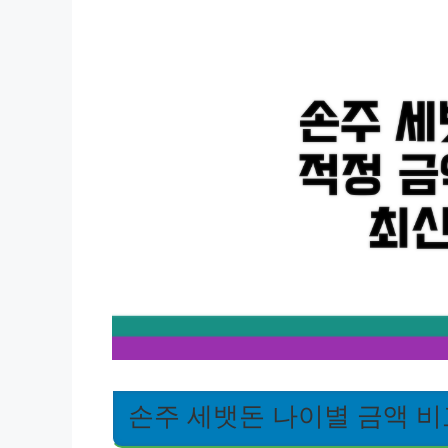
손주 세뱃돈 나이별 금액 비