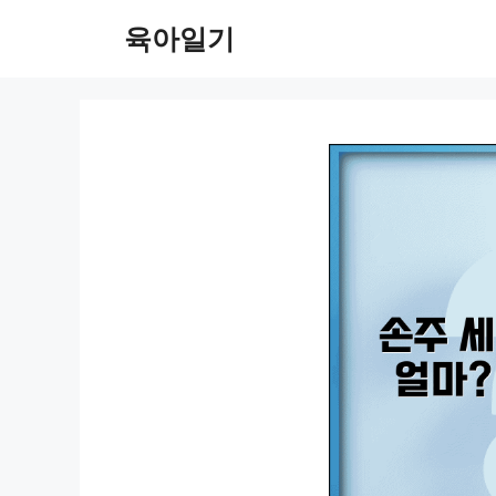
컨
육아일기
텐
츠
로
건
너
뛰
기