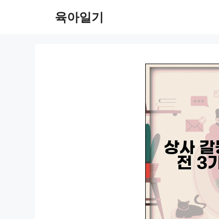
컨
육아일기
텐
츠
로
건
너
뛰
기