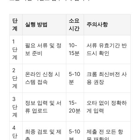
단
소요
실행 방법
주의사항
계
시간
1
필요 서류 및 정
10-
서류 유효기간 반
단
보 준비
15분
드시 확인
계
2
온라인 신청 시
5-10
크롬 최신버전 사
단
스템 접속
분
용 권장
계
3
정보 입력 및 서
15-
오타 없이 정확하
단
류 업로드
20분
게 입력
계
4
최종 검토 및 제
5-10
제출 전 모든 항
단
출
분
목 재확인