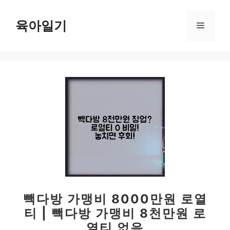
컨
텐
육아일기
메
츠
로
뉴
건
너
뛰
기
빽다방 가맹비 8000만원 로열
티 | 빽다방 가맹비 8천만원 로
열티 없음