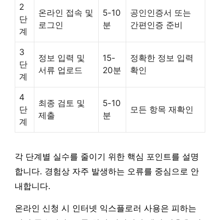
2
온라인 접속 및
5-10
공인인증서 또는
단
로그인
분
간편인증 준비
계
3
정보 입력 및
15-
정확한 정보 입력
단
서류 업로드
20분
확인
계
4
최종 검토 및
5-10
단
모든 항목 재확인
제출
분
계
각 단계별 실수를 줄이기 위한 핵심 포인트를 설명
합니다. 경험상 자주 발생하는 오류를 중심으로 안
내합니다.
온라인 신청 시 인터넷 익스플로러 사용은 피하는