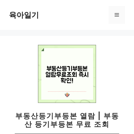
컨
텐
육아일기
메
츠
로
뉴
건
너
뛰
기
부동산등기부등본 열람 | 부동
산 등기부등본 무료 조회