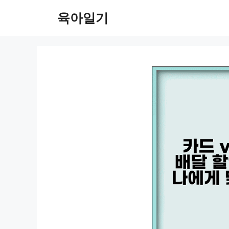
컨
육아일기
텐
츠
로
건
너
뛰
기