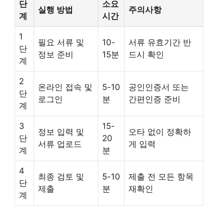
단
소요
실행 방법
주의사항
계
시간
1
필요 서류 및
10-
서류 유효기간 반
단
정보 준비
15분
드시 확인
계
2
온라인 접속 및
5-10
공인인증서 또는
단
로그인
분
간편인증 준비
계
3
15-
정보 입력 및
오타 없이 정확하
단
20
서류 업로드
게 입력
계
분
4
최종 검토 및
5-10
제출 전 모든 항목
단
제출
분
재확인
계