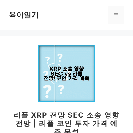
컨
텐
육아일기
메
츠
로
뉴
건
너
뛰
기
리플 XRP 전망 SEC 소송 영향
전망 | 리플 코인 투자 가격 예
측 분석