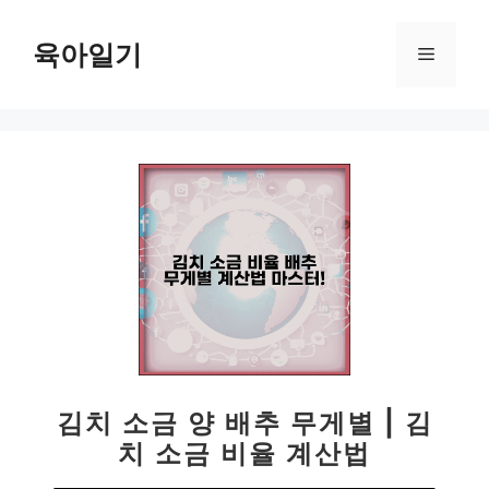
컨
텐
육아일기
메
츠
로
뉴
건
너
뛰
기
김치 소금 양 배추 무게별 | 김
치 소금 비율 계산법