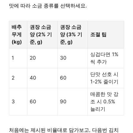
맛에 따라 소금 종류를 선택하세요.
배추
권장 소금
권장 소금
무게
양 (2% 기
양 (3% 기
조절 팁
(kg)
준, g)
준, g)
싱겁다면 1%
1
20
30
씩 추가
단맛 선호 시
2
40
60
1-2% 줄이기
매콤한 맛 강
3
60
90
조 시 0.5%
늘리기
처음에는 제시된 비율대로 담가보고, 다음번 김치