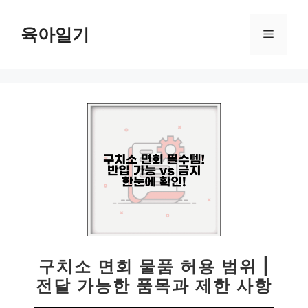
컨
텐
육아일기
메
츠
로
뉴
건
너
뛰
기
구치소 면회 물품 허용 범위 |
전달 가능한 품목과 제한 사항