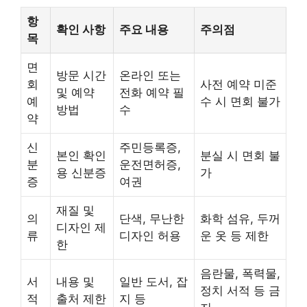
항
확인 사항
주요 내용
주의점
목
면
방문 시간
온라인 또는
회
사전 예약 미준
및 예약
전화 예약 필
예
수 시 면회 불가
방법
수
약
신
주민등록증,
본인 확인
분실 시 면회 불
분
운전면허증,
용 신분증
가
증
여권
재질 및
의
단색, 무난한
화학 섬유, 두꺼
디자인 제
류
디자인 허용
운 옷 등 제한
한
음란물, 폭력물,
서
내용 및
일반 도서, 잡
정치 서적 등 금
적
출처 제한
지 등