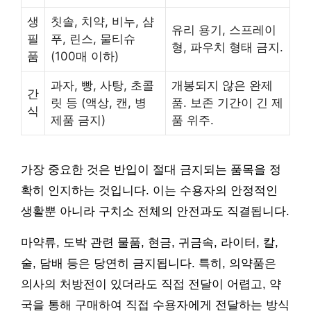
생
칫솔, 치약, 비누, 샴
유리 용기, 스프레이
필
푸, 린스, 물티슈
형, 파우치 형태 금지.
품
(100매 이하)
과자, 빵, 사탕, 초콜
개봉되지 않은 완제
간
릿 등 (액상, 캔, 병
품. 보존 기간이 긴 제
식
제품 금지)
품 위주.
가장 중요한 것은 반입이 절대 금지되는 품목을 정
확히 인지하는 것입니다. 이는 수용자의 안정적인
생활뿐 아니라 구치소 전체의 안전과도 직결됩니다.
마약류, 도박 관련 물품, 현금, 귀금속, 라이터, 칼,
술, 담배 등은 당연히 금지됩니다. 특히, 의약품은
의사의 처방전이 있더라도 직접 전달이 어렵고, 약
국을 통해 구매하여 직접 수용자에게 전달하는 방식