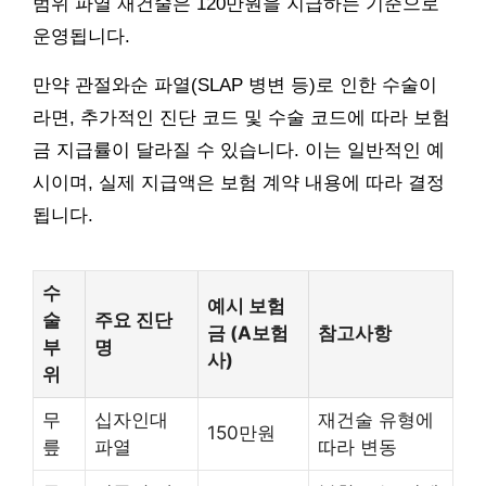
범위 파열 재건술은 120만원을 지급하는 기준으로
운영됩니다.
만약 관절와순 파열(SLAP 병변 등)로 인한 수술이
라면, 추가적인 진단 코드 및 수술 코드에 따라 보험
금 지급률이 달라질 수 있습니다. 이는 일반적인 예
시이며, 실제 지급액은 보험 계약 내용에 따라 결정
됩니다.
수
예시 보험
술
주요 진단
금 (A보험
참고사항
부
명
사)
위
무
십자인대
재건술 유형에
150만원
릎
파열
따라 변동