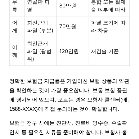
무
연골판 파
봉합 또는 절제
80만원
릎
열
술 여부에 따라
어
회전근개
파열 크기에 따
70만원
깨
파열 (부분)
라 차등
회전근개
어
파열 (광범
120만원
재건술 기준
깨
위)
정확한 보험금 지급률은 가입하신 보험 상품의 약관
을 확인하는 것이 가장 중요합니다. 보통 보험 증권
에 명시되어 있으며, 모르는 경우 보험사 콜센터(예:
1588-XXXX)에 직접 문의하는 것이 확실합니다.
보험금 청구 시에는 진단서, 진료비 영수증, 수술확
인서 등 필요한 서류를 준비해야 합니다. 보험사 홈