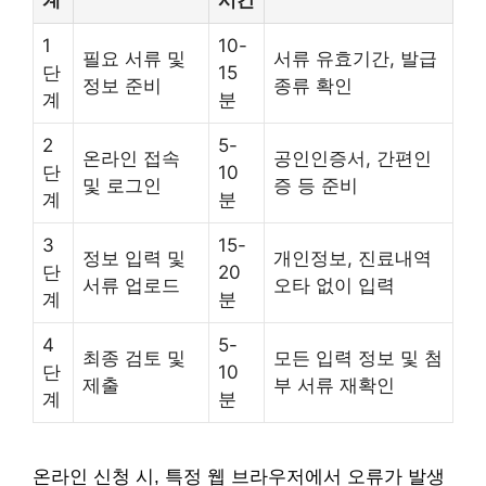
1
10-
필요 서류 및
서류 유효기간, 발급
단
15
정보 준비
종류 확인
계
분
2
5-
온라인 접속
공인인증서, 간편인
단
10
및 로그인
증 등 준비
계
분
3
15-
정보 입력 및
개인정보, 진료내역
단
20
서류 업로드
오타 없이 입력
계
분
4
5-
최종 검토 및
모든 입력 정보 및 첨
단
10
제출
부 서류 재확인
계
분
온라인 신청 시, 특정 웹 브라우저에서 오류가 발생