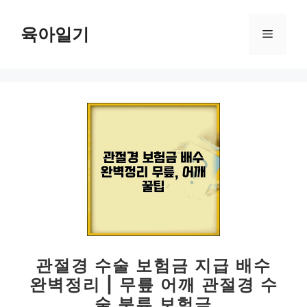
컨
텐
육아일기
메
츠
로
뉴
건
너
뛰
기
관절경 수술 보험금 지급 배수
완벽정리 | 무릎 어깨 관절경 수
술 분류 보험금