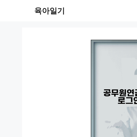
컨
육아일기
텐
츠
로
건
너
뛰
기