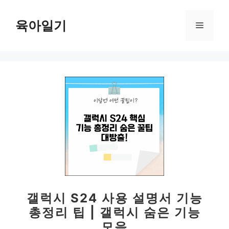
컨
텐
육아일기
메
츠
로
뉴
건
너
뛰
기
갤럭시 S24 사용 설명서 기능
총정리 팁 | 갤럭시 숨은 기능
모음