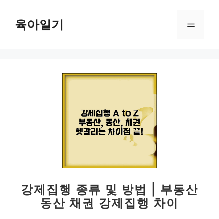
컨
텐
육아일기
메
츠
로
뉴
건
너
뛰
기
강제집행 종류 및 방법 | 부동산
동산 채권 강제집행 차이