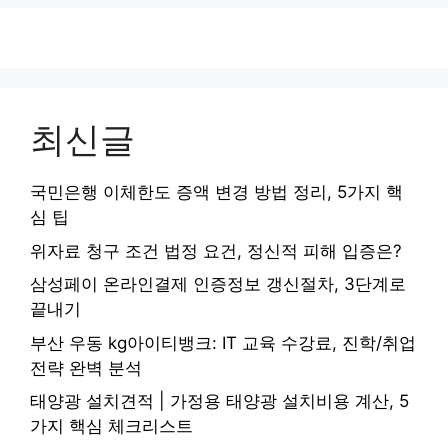
최신글
국민은행 이체한도 증액 변경 방법 정리, 5가지 핵
심 팁
위자료 청구 조건 법정 요건, 정신적 피해 입증은?
삼성페이 온라인결제 인증정보 갱신절차, 3단계로
끝내기
부산 우동 kg아이티뱅크: IT 교육 수강료, 진학/취업
전략 완벽 분석
태양광 설치견적 | 가정용 태양광 설치비용 계산, 5
가지 핵심 체크리스트