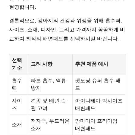
현명합니다.
결론적으로, 강아지의 건강과 위생을 위해 흡수력,
사이즈, 소재, 디자인, 그리고 가격까지 꼼꼼하게 비
교하여 최적의 배변패드를 선택하시길 바랍니다.
선택
고려 사항
추천 제품 예시
기준
흡수
빠른 흡수, 역류
펫모닝 슈퍼 흡수 패
력
방지
드
사이
견종 및 배변 습
아이니테마 빅사이즈
즈
관 고려
배변패드
저자극, 부드러운
맘마미아 프리미엄
소재
소재
배변패드