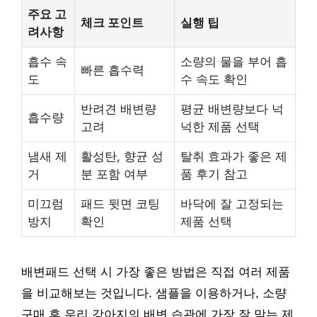
주요 고
체크 포인트
실행 팁
려사항
흡수 속
소량의 물을 부어 흡
빠른 흡수력
도
수 속도 확인
반려견 배변량
평균 배변량보다 넉
흡수량
고려
넉한 제품 선택
냄새 제
활성탄, 향균 성
탈취 효과가 좋은 제
거
분 포함 여부
품 후기 참고
미끄럼
패드 뒷면 코팅
바닥에 잘 고정되는
방지
확인
제품 선택
배변패드 선택 시 가장 좋은 방법은 직접 여러 제품
을 비교해보는 것입니다. 샘플을 이용하거나, 소량
구매 후 우리 강아지의 배변 습관에 가장 잘 맞는 제