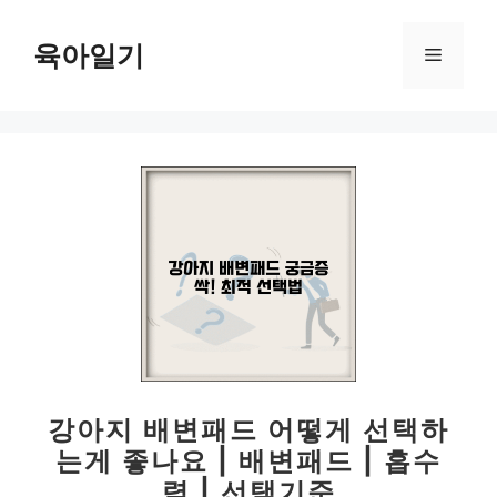
컨
텐
육아일기
메
츠
로
뉴
건
너
뛰
기
강아지 배변패드 어떻게 선택하
는게 좋나요 | 배변패드 | 흡수
력 | 선택기준