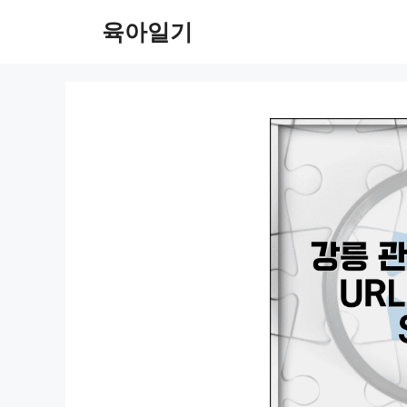
컨
육아일기
텐
츠
로
건
너
뛰
기