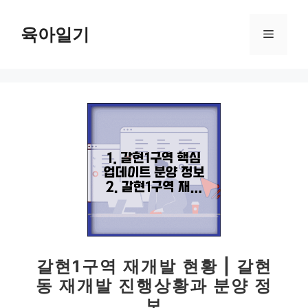
컨
텐
육아일기
메
츠
로
뉴
건
너
뛰
기
갈현1구역 재개발 현황 | 갈현
동 재개발 진행상황과 분양 정
보