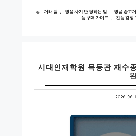
태
거래 팁
,
명품 사기 안 당하는 법
,
명품 중고거
그
품 구매 가이드
,
진품 감정
시대인재학원 목동관 재수종
2026-06-