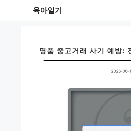
컨
육아일기
텐
츠
로
건
너
뛰
명품 중고거래 사기 예방: 
기
2026-06-