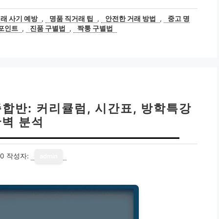
래 사기 예방
,
명품 직거래 팁
,
안전한 거래 방법
,
중고 명
 포인트
,
진품 구별법
,
짝퉁 구별법
합반: 커리큘럼, 시간표, 방학특강
완벽 분석
10
작성자:
admin