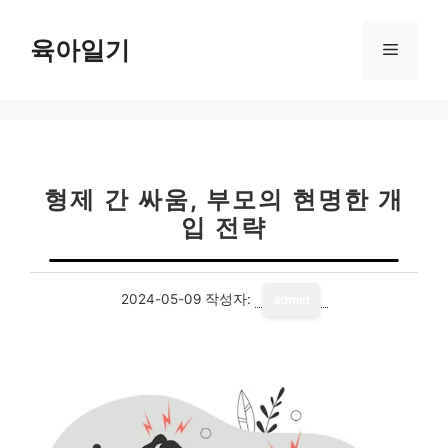
컨
텐
육아일기
메
츠
로
뉴
건
너
뛰
기
형제 간 싸움, 부모의 현명한 개
입 전략
2024-05-09
작성자:
admin