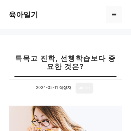
컨
텐
육아일기
메
츠
로
뉴
건
너
뛰
기
특목고 진학, 선행학습보다 중
요한 것은?
2024-05-11
작성자:
admin