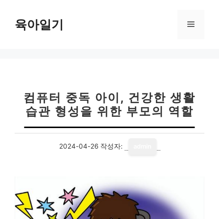
컨
텐
육아일기
메
츠
로
뉴
건
너
뛰
기
컴퓨터 중독 아이, 건강한 생활
습관 형성을 위한 부모의 역할
2024-04-26
작성자:
admin