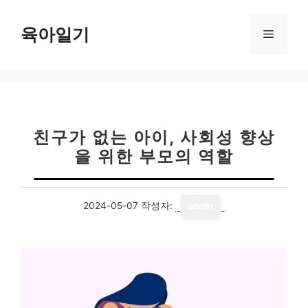
컨
텐
육아일기
메
츠
로
뉴
건
너
뛰
기
친구가 없는 아이, 사회성 향상
을 위한 부모의 역할
2024-05-07
작성자:
admin