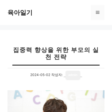
컨
텐
육아일기
메
츠
로
뉴
건
너
뛰
기
집중력 향상을 위한 부모의 실
천 전략
2024-05-02
작성자:
admin