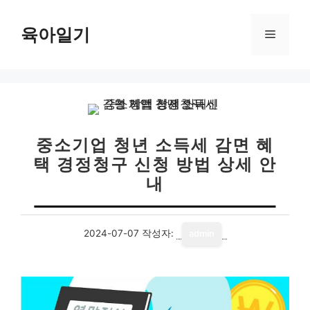
컨
텐
육아일기
메
츠
로
뉴
건
너
뛰
기
중소기업 청년 소득세 감면 혜
택 경정청구 신청 방법 상세 안
내
2024-07-07
작성자:
admin