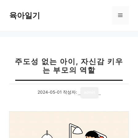
컨
텐
육아일기
메
츠
로
뉴
건
너
뛰
기
주도성 없는 아이, 자신감 키우
는 부모의 역할
2024-05-01
작성자:
admin