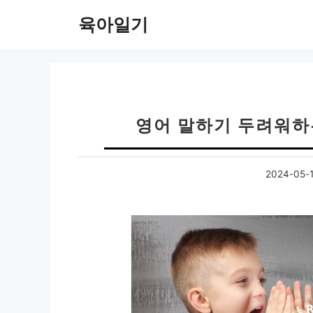
컨
육아일기
텐
츠
로
건
너
뛰
영어 말하기 두려워하
기
2024-05-