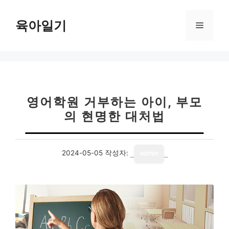
컨
텐
육아일기
메
츠
로
뉴
건
너
뛰
기
영어학원 거부하는 아이, 부모
의 현명한 대처법
2024-05-05
작성자:
admin