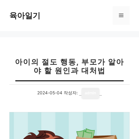
컨
텐
육아일기
메
츠
로
뉴
건
너
뛰
기
아이의 절도 행동, 부모가 알아
야 할 원인과 대처법
2024-05-04
작성자:
admin