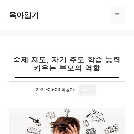
컨
텐
육아일기
메
츠
로
뉴
건
너
뛰
기
숙제 지도, 자기 주도 학습 능력
키우는 부모의 역할
2024-05-03
작성자:
admin