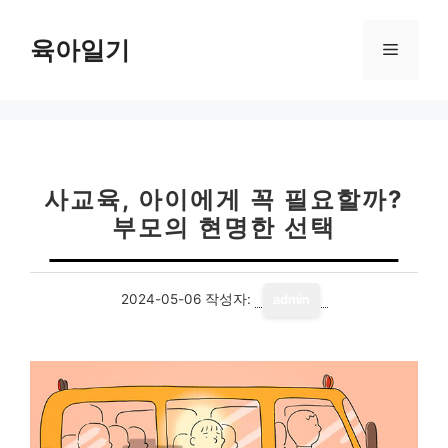
컨
텐
육아일기
메
츠
로
뉴
건
너
뛰
기
사교육, 아이에게 꼭 필요할까?
부모의 현명한 선택
2024-05-06
작성자:
admin