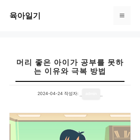
컨
텐
육아일기
메
츠
로
뉴
건
너
뛰
기
머리 좋은 아이가 공부를 못하
는 이유와 극복 방법
2024-04-24
작성자:
admin