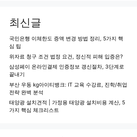
최신글
국민은행 이체한도 증액 변경 방법 정리, 5가지 핵
심 팁
위자료 청구 조건 법정 요건, 정신적 피해 입증은?
삼성페이 온라인결제 인증정보 갱신절차, 3단계로
끝내기
부산 우동 kg아이티뱅크: IT 교육 수강료, 진학/취업
전략 완벽 분석
태양광 설치견적 | 가정용 태양광 설치비용 계산, 5
가지 핵심 체크리스트