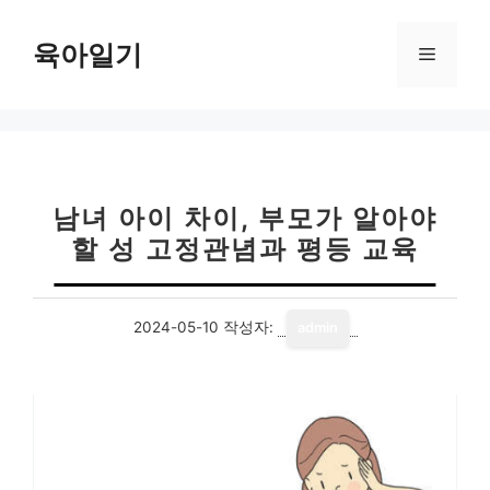
컨
텐
육아일기
메
츠
로
뉴
건
너
뛰
기
남녀 아이 차이, 부모가 알아야
할 성 고정관념과 평등 교육
2024-05-10
작성자:
admin