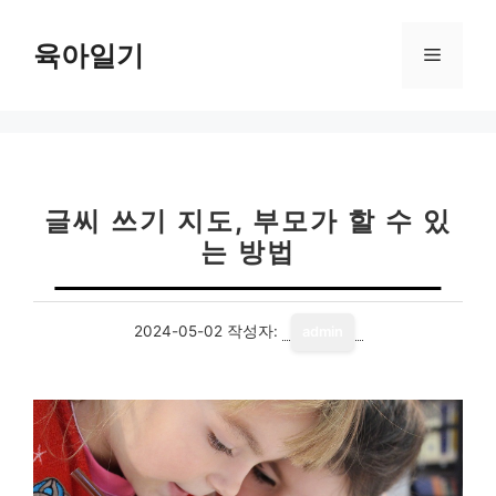
컨
텐
육아일기
메
츠
로
뉴
건
너
뛰
기
글씨 쓰기 지도, 부모가 할 수 있
는 방법
2024-05-02
작성자:
admin