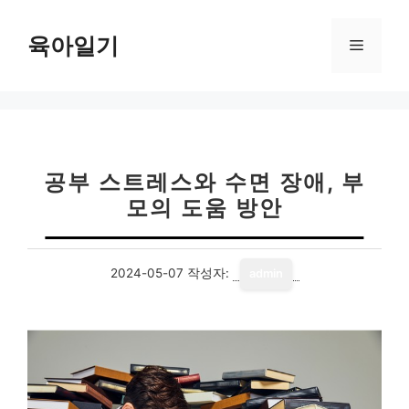
컨
텐
육아일기
메
츠
로
뉴
건
너
뛰
기
공부 스트레스와 수면 장애, 부
모의 도움 방안
2024-05-07
작성자:
admin